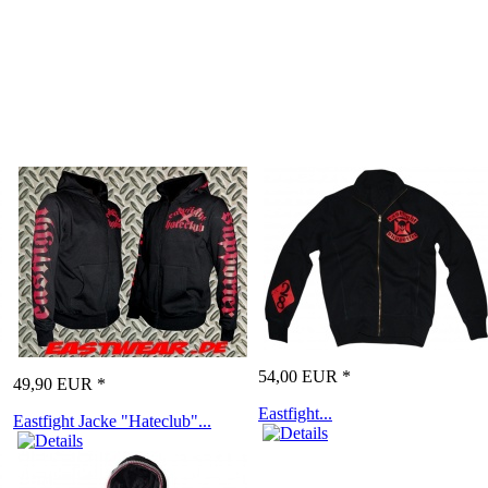
54,00 EUR *
49,90 EUR *
Eastfight...
Eastfight Jacke "Hateclub"...