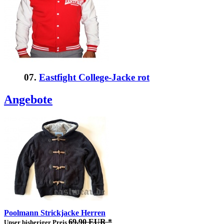
07.
Eastfight College-Jacke rot
Angebote
Poolmann Strickjacke Herren
69,90 EUR *
Unser bisheriger Preis