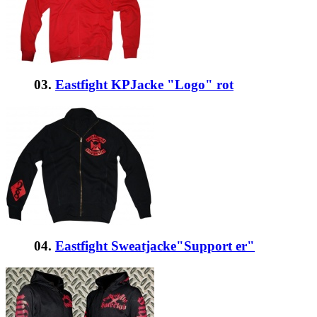
03.
Eastfight KPJacke "Logo" rot
04.
Eastfight Sweatjacke"Support er"