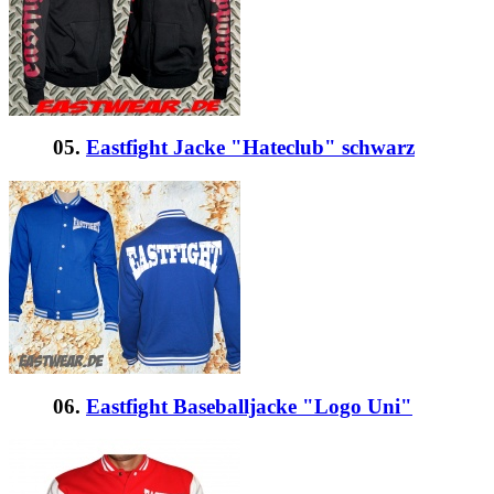
05.
Eastfight Jacke "Hateclub" schwarz
06.
Eastfight Baseballjacke "Logo Uni"